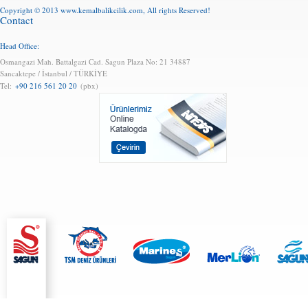
Copyright © 2013
www.kemalbalikcilik.com
, All rights Reserved!
Contact
Head Office:
Osmangazi Mah. Battalgazi Cad. Sagun Plaza No: 21 34887
Sancaktepe / İstanbul / TÜRKİYE
Tel:
+90 216 561 20 20
(pbx)