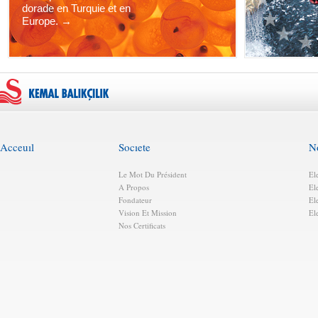
dorade en Turquie et en
Europe. →
Acceuıl
Socıete
N
Le Mot Du Président
El
A Propos
El
Fondateur
El
Vision Et Mission
El
Nos Certificats